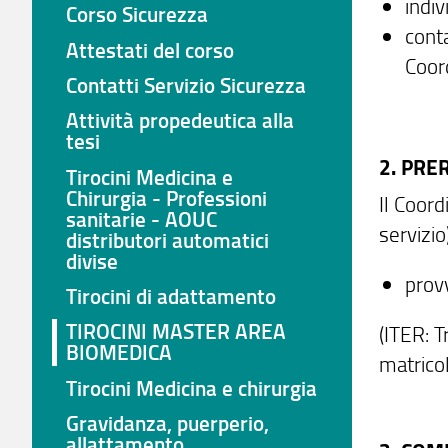
indiv
Corso Sicurezza
conta
Attestati del corso
Coor
Contatti Servizio Sicurezza
Attività propedeutica alla
tesi
2. PRE
Tirocini Medicina e
Chirurgia - Professioni
Il Coord
sanitarie - AOUC
servizio
distributori automatici
divise
prov
Tirocini di adattamento
TIROCINI MASTER AREA
(ITER: 
BIOMEDICA
matricol
Tirocini Medicina e chirurgia
Gravidanza, puerperio,
allattamento