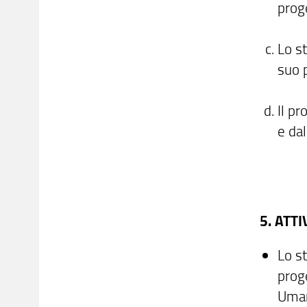
prog
Lo s
suo p
Il pr
e da
5. ATT
Lo st
proge
Uman