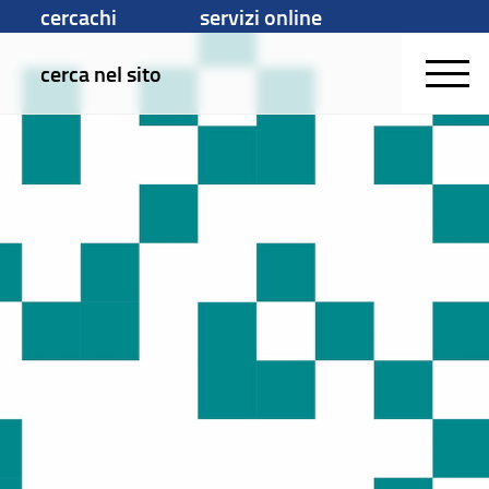
cercachi
servizi online
cerca nel sito