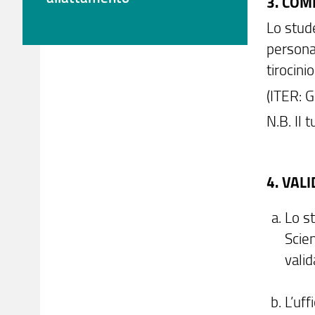
3. COM
Lo stude
personal
tirocin
(ITER: G
N.B. Il
4. VAL
Lo st
Scie
valid
L’uff