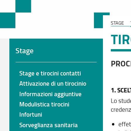
STAGE
TI
Stage
PROCE
Stage e tirocini contatti
Attivazione di un tirocinio
1. SCE
Informazioni aggiuntive
Lo stud
Modulistica tirocini
credenzi
Infortuni
effet
Sorveglianza sanitaria