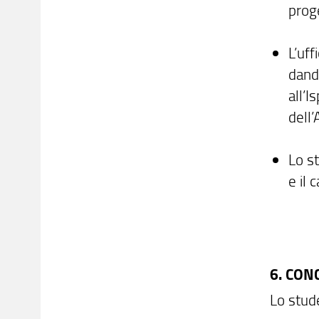
proge
L’uff
dando
all’I
dell’
Lo st
e il 
6. CON
Lo stude