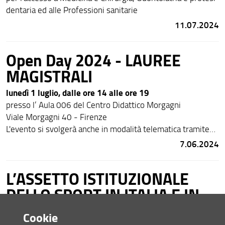
dentaria ed alle Professioni sanitarie
11.07.2024
Open Day 2024 - LAUREE
MAGISTRALI
lunedì 1 luglio, dalle ore 14 alle ore 19
presso l’ Aula 006 del Centro Didattico Morgagni
Viale Morgagni 40 - Firenze
L'evento si svolgerà anche in modalità telematica tramite
l'applicativo Google Meet
7.06.2024
L’ASSETTO ISTITUZIONALE
DELLO SPORT IN ITALIA E IN
EUROPA
Cookie