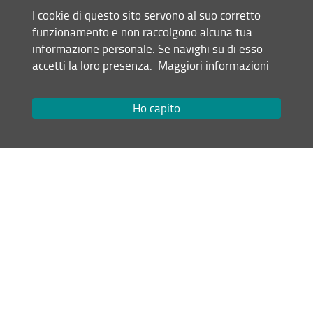
24 MAGGIO 2024, 14:00-18:00
I cookie di questo sito servono al suo corretto
UNIVERSITÀ DEGLI STUDI DI FIRENZE
funzionamento e non raccolgono alcuna tua
DIPARTIMENTO DI SCIENZE GIURIDICHE
informazione personale. Se navighi su di esso
VIA DELLE PANDETTE, 35|EDIFICIO D4, AULA 1.02
accetti la loro presenza.
Maggiori informazioni
13.05.2024
Ho capito
ROMA 19 e 20 ottobre 2023
STATI GENERALI delle SCIENZE MOTORIE e SPORTIVE
2023
5.10.2023
2 – 4 November 2023 in
Florence, Italy.
EuroCVP 2023 – Advances in Cardiovascular
Pharmacotherapy