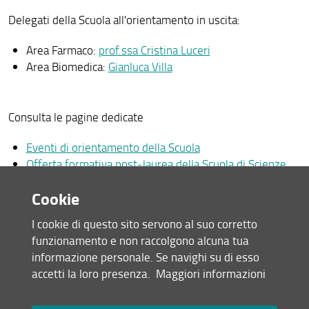
Delegati della Scuola all'orientamento in uscita:
In itinere
Area Farmaco:
prof.ssa Cristina Luceri
In uscita
Area Biomedica:
Gianluca Villa
Tutorato
Delegati orientamento dei Corsi di Laurea
Consulta le pagine dedicate
Eventi di orientamento della Scuola
Offerta formativa post-laurea della Scuola di Scienze
della Salute Umana
Cookie
Orientamento in uscita di Ateneo
Orientamento al lavoro e Job Placement - Career day
I cookie di questo sito servono al suo corretto
Orientamento al lavoro e Job Placement - Incontri con
funzionamento e non raccolgono alcuna tua
le Aziende
informazione personale. Se navighi su di esso
Esami di stato
accetti la loro presenza.
Maggiori informazioni