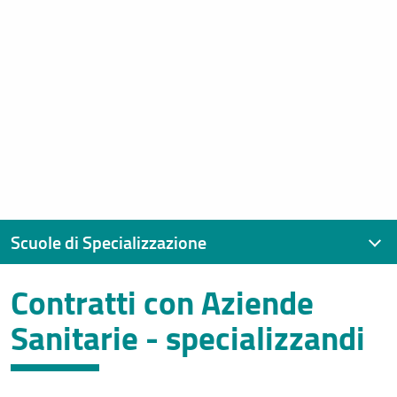
Scuole di Specializzazione
Contratti con Aziende
Scuole di Specializzazione Area Sanitaria
Sanitarie - specializzandi
Immatricolazioni SSM2026 - a.a. 2025/26
Immatricolazioni anni precedenti