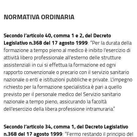
Indicazioni utili per gli specializzandi
NORMATIVA ORDINARIA
Questionario Medici specializzandi
Trasferimento in entrata
Secondo l’articolo 40, comma 1 e 2, del Decreto
Trasferimento in uscita
Legislativo n.368 del 17 agosto 1999
: “Per la durata della
formazione a tempo pieno al medico è inibito l'esercizio di
Periodi fuori rete formativa
attività libero professionale all'esterno delle strutture
assistenziali in cui si effettua la formazione ed ogni
Tesi di specializzazione
rapporto convenzionale o precario con il servizio sanitario
Congedi per maternità e malattia
nazionale o enti e istituzioni pubbliche e private. L'impegno
richiesto per la formazione specialistica è pari a quello
Rinuncia agli studi
previsto per il personale medico del Servizio sanitario
nazionale a tempo pieno, assicurando la facoltà
Normativa
dell'esercizio della libera professione intramuraria.”
Modulistica
Secondo l’articolo 34, comma 1, del Decreto Legislativo
Contatti
n.368 del 17 agosto 1999
: “Fermo restando il principio del