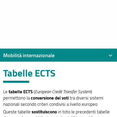
Mobilità internazionale
Tabelle ECTS
Contatti
Erasmus+ Studio
tabelle ECTS
Le
(
European Credit Transfer System
)
Erasmus+ Traineeship
conversione dei voti
permettono la
tra diversi sistemi
Mobilità Extra-UE
nazionali secondo criteri condivisi a livello europeo.
sostituiscono
Queste tabelle
in toto le precedenti tabelle
Mobilità BIP (Blended Intesive Program)