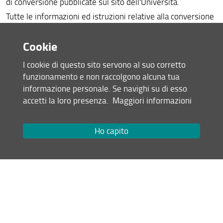
di conversione pubblicate sul sito dell'Università.
Tabelle ECTS
Tutte le informazioni ed istruzioni relative alla conversione
dei voti, come pure le tabelle stesse, si possono trovare
Referenti Erasmus+
alla seguente pagina:
tabelle ECTS
Cookie
Incoming students
I cookie di questo sito servono al suo corretto
Condividi
funzionamento e non raccolgono alcuna tua
Altre opportunità
informazione personale. Se navighi su di esso
ultimo aggiornamento
Teaching Staff Mobility (STA)
accetti la loro presenza.
Maggiori informazioni
20.06.2025
Modulistica e Guide
Ho capito
Bandi Anni Passati
Mappa del sito
RSS feed
Privacy
Note Legali
Accessibilità e usabilità
Monitoraggio