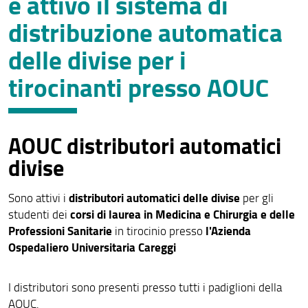
è attivo il sistema di
Stage e tirocini contatti
distribuzione automatica
Attivazione di un tirocinio
delle divise per i
Informazioni aggiuntive
tirocinanti presso AOUC
Modulistica tirocini
Infortuni
AOUC distributori automatici
Sorveglianza sanitaria
divise
Corso Sicurezza
distributori automatici delle divise
Sono attivi i
per gli
Attestati del corso
corsi di laurea in
Medicina e Chirurgia e delle
studenti dei
Contatti Servizio Sicurezza
Professioni Sanitarie
l'Azienda
in tirocinio presso
Ospedaliero Universitaria Careggi
Attività propedeutica alla tesi
Tirocini Medicina e Chirurgia - Professioni sanitarie -
I distributori sono presenti presso tutti i padiglioni della
AOUC distributori automatici divise
AOUC.