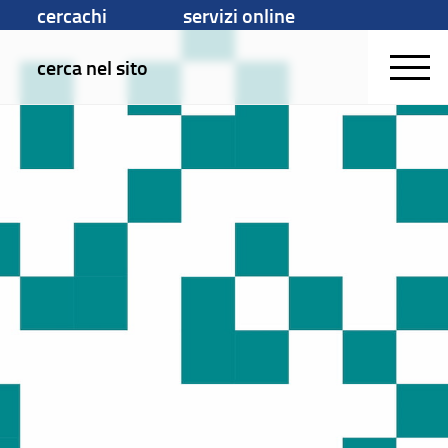
cercachi
servizi online
cerca nel sito