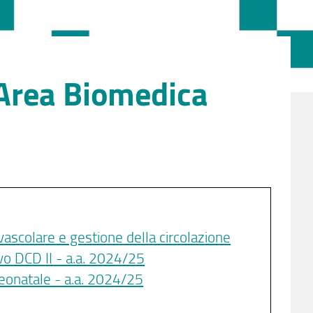
 Area Biomedica
ascolare e gestione della circolazione
vo DCD II - a.a. 2024/25
neonatale - a.a. 2024/25