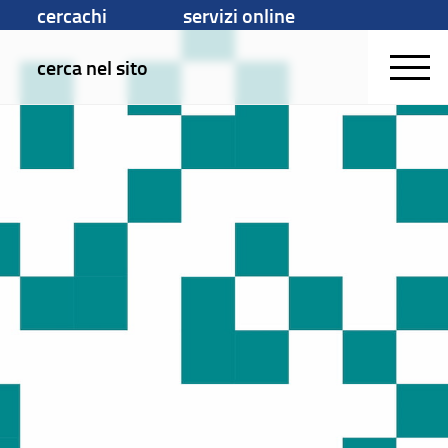
cercachi
servizi online
cerca nel sito