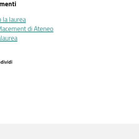
amenti
 la laurea
Placement di Ateneo
laurea
dividi