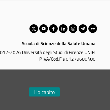
Scuola di Scienze della Salute Umana
012-2026 Università degli Studi di Firenze UNIFI
P.IVA/Cod.Fis 01279680480
Largo Brambilla, 3 - 50134 Firenze (FI)
Tel: +39 055 2751936
Email:
scuola(AT)sc-saluteumana.unifi.it
Ho capito
Redazione Web
i