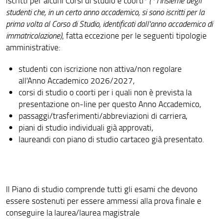
iscritti per alcuni Corsi di studio e coorti*
(* l'insieme degli
Elenco dei docenti
studenti che, in un certo anno accademico, si sono iscritti per la
prima volta al Corso di Studio, identificati dall'anno accademico di
Calendari e orari
immatricolazione)
, fatta eccezione per le seguenti tipologie
Esami di stato
amministrative:
Corsi Master
studenti con iscrizione non attiva/non regolare
all'Anno Accademico 2026/2027,
Corsi di perfezionamento
corsi di studio o coorti per i quali non è prevista la
presentazione on-line per questo Anno Accademico,
Corsi di aggiornamento professionale
passaggi/trasferimenti/abbreviazioni di carriera,
E-learning Moodle
piani di studio individuali già approvati,
laureandi con piano di studio cartaceo già presentato.
Il Piano di studio comprende tutti gli esami che devono
essere sostenuti per essere ammessi alla prova finale e
conseguire la laurea/laurea magistrale