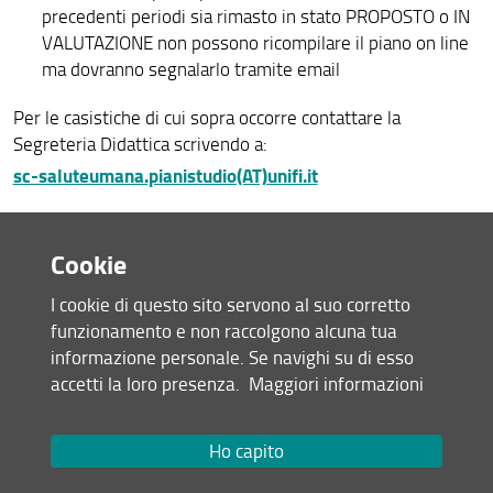
precedenti periodi sia rimasto in stato PROPOSTO o IN
VALUTAZIONE non possono ricompilare il piano on line
ma dovranno segnalarlo tramite email
Per le casistiche di cui sopra occorre contattare la
Segreteria Didattica scrivendo a:
sc-saluteumana.pianistudio(AT)unifi.it
Nella tabella seguente sono indicati, per ciascun Corso di
Cookie
Studio e per ciascuna Coorte, le date in cui sarà possibile
presentare on-line il Piano di Studio.
I cookie di questo sito servono al suo corretto
funzionamento e non raccolgono alcuna tua
informazione personale. Se navighi su di esso
codice
CdS
coorte
I finestra
finestra di
accetti la loro presenza.
Maggiori informazioni
ricompilaz
B014
L2
coorte
26/10/2026-
25/11/20
Ho capito
2024
20/11/2025
-
Biotecnologie