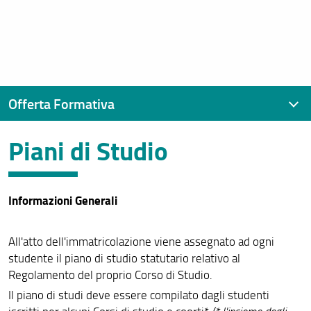
Offerta Formativa
Piani di Studio
Tutti i corsi di laurea
Corsi di Laurea Triennali (DM 270/04)
Informazioni Generali
Corsi di Laurea Magistrali a Ciclo Unico
Corsi di Laurea Magistrali
All'atto dell'immatricolazione viene assegnato ad ogni
studente il piano di studio statutario relativo al
Corsi di Laurea delle Professioni Sanitarie
Regolamento del proprio Corso di Studio.
Piani di Studio
Il piano di studi deve essere compilato dagli studenti