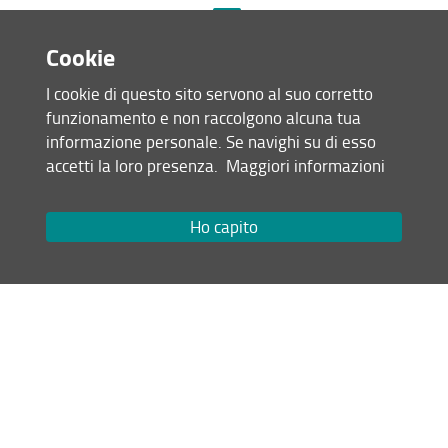
Come specificato nel
bando
, per
essere ammessi, i candidati devono
Cookie
aver sostenuto il TOLC-S erogato dal
Consorzio CISIA nel periodo compreso
I cookie di questo sito servono al suo corretto
tra il 1° maggio 2023 e il 31 agosto
funzionamento e non raccolgono alcuna tua
2023, in modalità “TOLC all’università”
informazione personale. Se navighi su di esso
o “TOLC@CASA”, in una delle sedi
accetti la loro presenza.
Maggiori informazioni
autorizzate secondo il calendario
pubblicato sul sito CISIA
Ho capito
(
https://www.cisiaonline.it/area-
tematica-tolccisia/home-tolc-
generale/
).
Ulteriori date per la sede di Firenze
(TOLC-S Università in presenza)
saranno giovedì 24 agosto e venerdì
25 agosto2023.
05 Luglio 2023 (
Archiviata
)