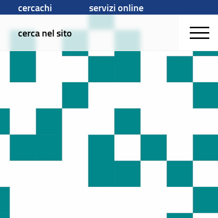
cercachi
servizi online
cerca nel sito