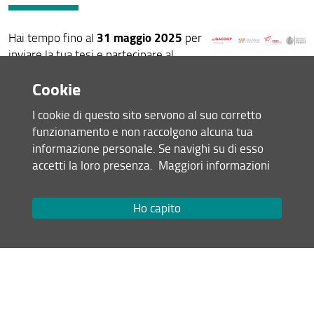
31 maggio 2025
Hai tempo fino al
per
inviare la tua tesi e partecipare al
bando
Cookie
laurea triennale
Migliori tesi di
sulla
cooperazione -
bando
I cookie di questo sito servono al suo corretto
laurea magistrale
Migliori tesi di
sulla
funzionamento e non raccolgono alcuna tua
cooperazione -
bando
informazione personale. Se navighi su di esso
accetti la loro presenza.
Maggiori informazioni
25 Febbraio 2025 (
Archiviata
)
Condividi
Ho capito
Mappa del sito
RSS feed
Privacy
Note Legali