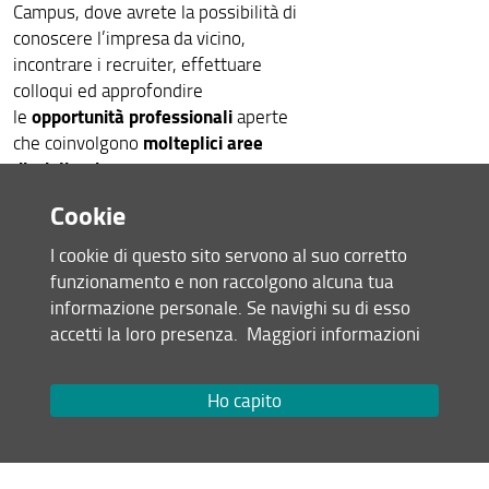
Campus, dove avrete la possibilità di
conoscere l’impresa da vicino,
incontrare i recruiter, effettuare
colloqui ed approfondire
opportunità professionali
le
aperte
molteplici aree
che coinvolgono
disciplinari
.
Cookie
L’iniziativa è rivolta a studenti,
I cookie di questo sito servono al suo corretto
laureandi e laureati, dottorandi e
funzionamento e non raccolgono alcuna tua
dottori di ricerca, di tutte le aree
informazione personale. Se navighi su di esso
dell’università di Firenze.
accetti la loro presenza.
Maggiori informazioni
Per partecipare e prenotare un
Ho capito
colloquio, è necessario iscriversi
tramite il portale SOL -
Iscrizione
Eventi di Ateneo
entro il 28 aprile.