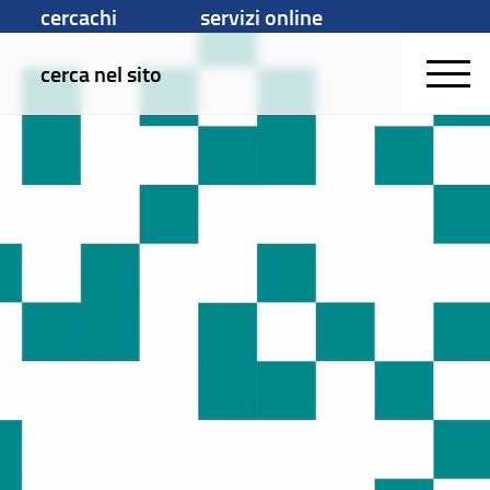
cercachi
servizi online
cerca nel sito