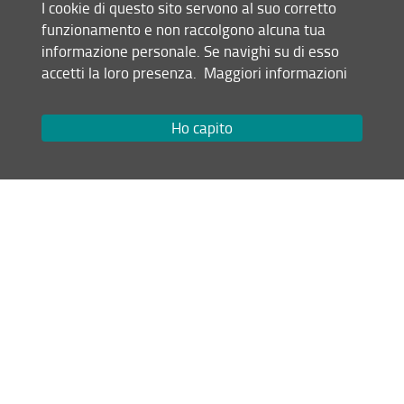
I cookie di questo sito servono al suo corretto
funzionamento e non raccolgono alcuna tua
Condividi
informazione personale. Se navighi su di esso
accetti la loro presenza.
Maggiori informazioni
Mappa del sito
RSS feed
Ho capito
Privacy
Note Legali
Accessibilità e usabilità
Monitoraggio
Area personale
Scuola di Scienze della Salute Umana
© Copyright 2012-2026 Università degli Studi di Firenze UNIFI