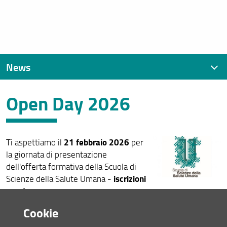
News
Open Day 2026
News recenti
Archivio
21 febbraio 2026
Ti aspettiamo il
per
la giornata di presentazione
dell'offerta formativa della Scuola di
iscrizioni
Scienze della Salute Umana -
aperte
Consulta la pagina dedicata (URL)
Cookie
20 Gennaio 2026 (
Archiviata
)