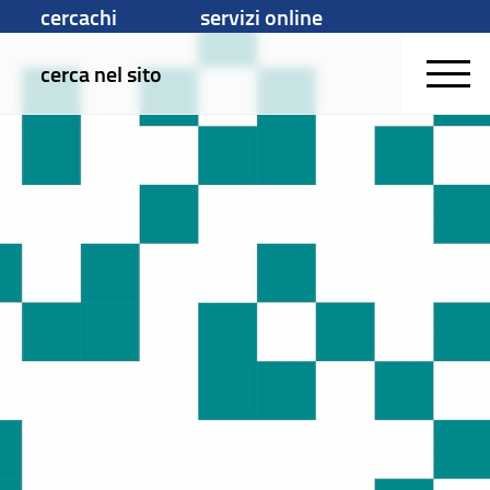
cercachi
servizi online
cerca nel sito