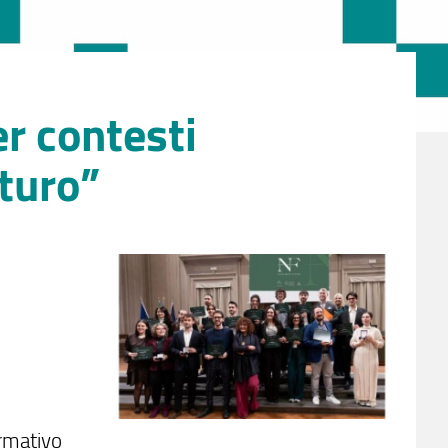
r contesti
uturo”
ormativo