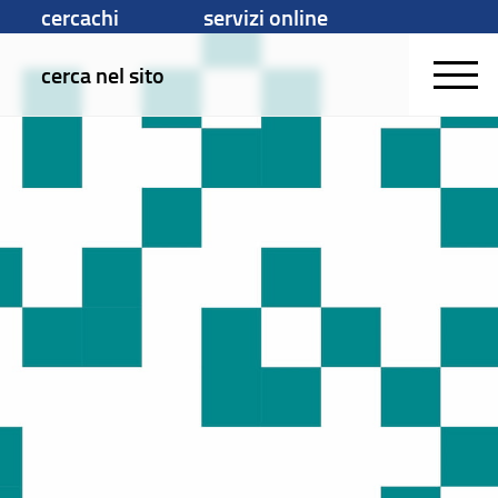
cercachi
servizi online
cerca nel sito