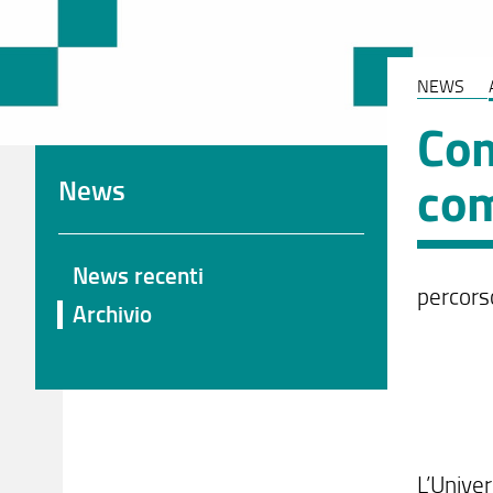
NEWS
Com
com
News
News recenti
percors
Archivio
L’Unive