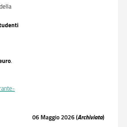
della
tudenti
euro
.
rante-
Archiviata
06 Maggio 2026 (
)