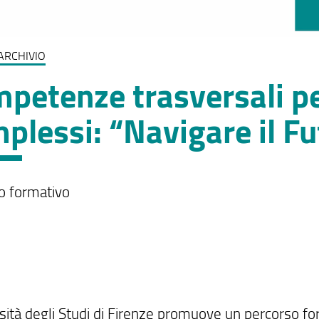
ARCHIVIO
petenze trasversali pe
plessi: “Navigare il F
o formativo
rsità degli Studi di Firenze promuove un percorso f