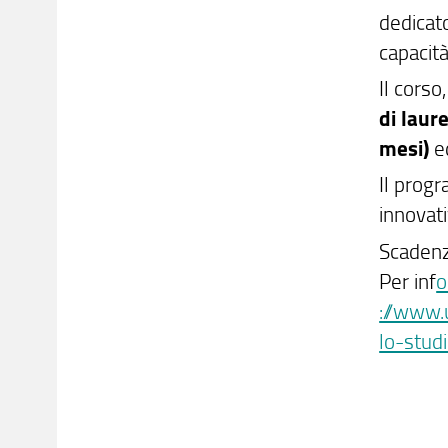
dedicato
capacità
Il corso
di laur
mesi)
ed
Il prog
innovati
Scadenz
Per inf
o
://www.
lo-stud