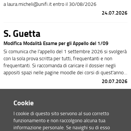
a laura.micheli@unifi.it entro il 30/08/2026
24.07.2026
S. Guetta
Modifica Modalità Esame per gli Appello del 1/09
Si comunica che l'appello del 1 settembre 2026 si svolgerà
con la sola prova scritta per tutti, frequentanti e non
frequentanti. Si raccomanda di caricare il dossier negli
appositi spazi nelle pagine moodle dei corsi di quest'anno.
Buono studio
20.07.2026
R. Squecco
Cookie
Riprogrammazione data ADE "progettazione di una tesi di
I cookie di questo sito servono al suo corretto
laurea": cambio data
funzionamento e non raccolgono alcuna tua
Comunico che l'ADE in oggetto (1 CFU) è riprogrammata
informazione personale. Se navighi su di esso