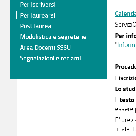
Per iscriversi
Calendar
Per laurearsi
Servizi
Post laurea
Per inf
Modulistica e segreterie
"
Informa
Area Docenti SSSU
Segnalazioni e reclami
Proced
L’
iscriz
Lo stud
Il
testo
essere 
E' previ
finale. 