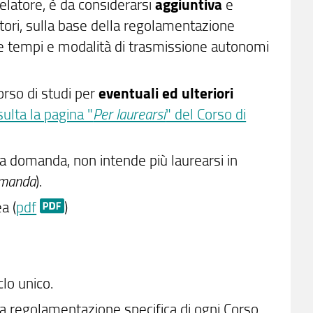
Relatore, è da considerarsi
aggiuntiva
e
tori, sulla base della regolamentazione
re tempi e modalità di trasmissione autonomi
corso di studi per
eventuali ed ulteriori
ulta la pagina "
Per laurearsi
" del Corso di
 la domanda, non intende più laurearsi in
omanda
).
a (
pdf
)
lo unico.
lla regolamentazione specifica di ogni Corso