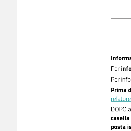
Informa
Per
inf
Per info
Prima d
relator
DOPO av
casella
posta
i