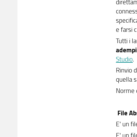
direttam
conness
specifi
e farsi 
Tutti i 
adempi
Studio
.
Rinvio d
quella s
Norme d
File Ab
E' un fi
E' un fi