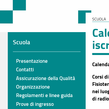
SCUOLA
Cal
isc
Scuola
Presentazione
Calenda
Contatti
Corsi d
Assicurazione della Qualità
Fisiote
Organizzazione
nei luo
Regolamenti e linee guida
di radi
Prove di ingresso