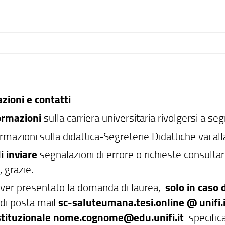
zioni e contatti
ormazioni
sulla carriera universitaria rivolgersi a se
rmazioni sulla didattica-Segreterie Didattiche vai al
i inviare
segnalazioni di errore o richieste consult
e
, grazie.
er presentato la domanda di laurea,
solo in caso 
di posta mail
sc-saluteumana.tesi.online @ unifi.
stituzionale nome.cognome@edu.unifi.it
specific