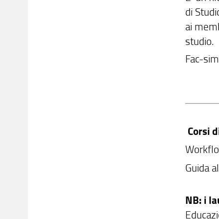
di Studi
ai membr
studio.
Fac-sim
Corsi d
Workflo
Guida al
NB: i la
Educazio