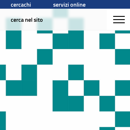
cercachi
servizi online
cerca nel sito