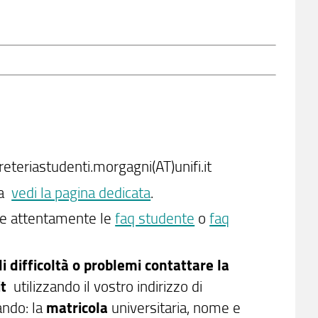
greteriastudenti.morgagni(AT)unifi.it
la
vedi la pagina dedicata
.
are attentamente le
faq studente
o
faq
di difficoltà o problemi contattare la
it
utilizzando il vostro indirizzo di
ando: la
matricola
universitaria, nome e