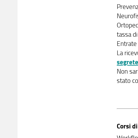
Prevenz
Neurofi
Ortoped
tassa di
Entrate
La rice
segrete
Non sarà
stato c
Corsi d
Workflo