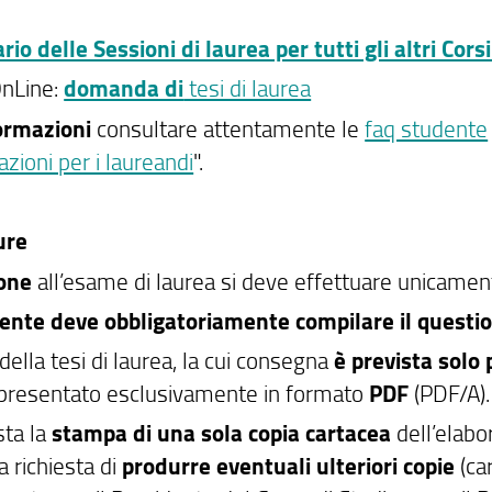
io delle Sessioni di laurea per tutti gli altri Corsi
OnLine:
domanda di
tesi di laurea
ormazioni
consultare attentamente le
faq studente
zioni per i laureandi
".
ure
ione
all’esame di laurea si deve effettuare unicamen
ente deve obbligatoriamente compilare il quest
della tesi di laurea, la cui consegna
è prevista solo 
presentato esclusivamente in formato
PDF
(PDF/A).
sta la
stampa di una sola copia cartacea
dell’elabo
La richiesta di
produrre eventuali ulteriori copie
(ca