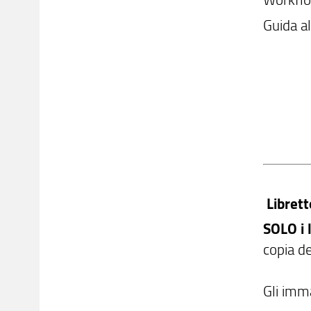
Guida al
Librett
SOLO i
copia de
Gli imma