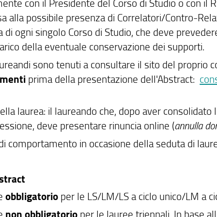
ente con il Presidente del Corso di Studio o con il 
a alla possibile presenza di Correlatori/Contro-Rela
ca di ogni singolo Corso di Studio, che deve prevede
carico della eventuale conservazione dei supporti.
laureandi sono tenuti a consultare il sito del proprio 
menti
prima della presentazione dell'Abstract:
cons
ella laurea: il laureando che, dopo aver consolidato
essione, deve presentare rinuncia online (
annulla d
i comportamento in occasione della seduta di laure
stract
le
obbligatorio
per le LS/LM/LS a ciclo unico/LM a cic
le
non obbligatorio
per le lauree triennali. In base a