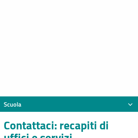
Scuola
Contattaci: recapiti di
Presentazione
uffici e servizi
Contatti