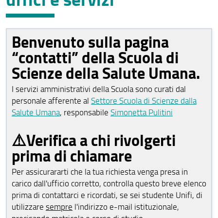
Assicurazione della Qualità
Benvenuto sulla pagina
Organizzazione
“contatti” della Scuola di
Regolamenti e linee guida
Scienze della Salute Umana.
Prove di ingresso
I servizi amministrativi della Scuola sono curati dal
Per iscriversi
personale afferente al
Settore Scuola di Scienze dalla
Salute Umana
, responsabile
Simonetta Pulitini
Per laurearsi
⚠️Verifica a chi rivolgerti
Post laurea
prima di chiamare
Modulistica e segreterie
Per assicurararti che la tua richiesta venga presa in
Area Docenti SSSU
carico dall'ufficio corretto, controlla questo breve elenco
prima di contattarci e ricordati, se sei studente Unifi, di
Segnalazioni e reclami
utilizzare
sempre
l'indirizzo e-mail istituzionale,