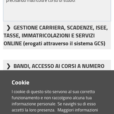
precisando matricola e corso di studio:
GESTIONE CARRIERA, SCADENZE, ISEE,
TASSE, IMMATRICOLAZIONI E SERVIZI
ONLINE (erogati attraverso il sistema GCS)
consulta prima le
FAQ
e la
pagina dedicata alle
Studentesse e agli Studenti
BANDI, ACCESSO AI CORSI A NUMERO
Rilascio Certificati -
compila il modulo
PROGRAMMATO NAZIONALE E/O LOCALE,
Segreteria Studenti
Contatta la
:
Cookie
ANNI SUCCESSIVI AL PRIMO, GRADUATORIE
Contatto telefonico:
I cookie di questo sito servono al suo corretto
055 0986499
consulta la
pagina
dedicata
funzionamento e non raccolgono alcuna tua
800 931390
Numero verde
(raggiungibile
Procedure Selettive
contatta l'Ufficio
:
STUDENTI CON DISABILITA', DSA e BES,
informazione personale. Se navighi su di esso
esclusivamente da telefonia fissa)
accetti la loro presenza.
Maggiori informazioni
Contatto telefonico:
dal lunedì al venerdì dalle ore 9 alle ore 18 e il sabato
CARRIERA ALIAS, STUDENTI PROVENIENTI