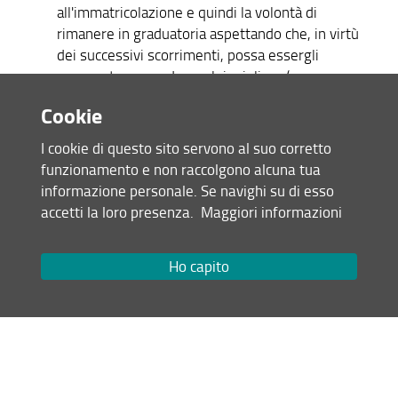
all'immatricolazione e quindi la volontà di
rimanere in graduatoria aspettando che, in virtù
dei successivi scorrimenti, possa essergli
assegnata una sede per lui migliore (cosa
possibile ma non certa). In assenza di conferma il
Cookie
candidato decade dalle graduatorie nazionali in cui
è inserito e non conserva alcun diritto
I cookie di questo sito servono al suo corretto
all’immatricolazione.
funzionamento e non raccolgono alcuna tua
immatricolarsi all’Università di Firenze
seguendo
informazione personale. Se navighi su di esso
le indicazioni e i termini indicati di cui al
accetti la loro presenza.
Maggiori informazioni
successivo punto 2 e perdendo ogni diritto
all’immatricolazione in tutte le altre sedi indicate
Ho capito
all’atto dell’iscrizione al concorso.