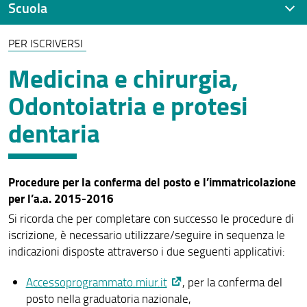
Scuola
PER ISCRIVERSI
Presentazione
Medicina e chirurgia,
Contatti
Odontoiatria e protesi
Assicurazione della Qualità
dentaria
Organizzazione
Regolamenti e linee guida
Procedure per la conferma del posto e l’immatricolazione
Prove di ingresso
per l’a.a. 2015-2016
Si ricorda che per completare con successo le procedure di
Per iscriversi
iscrizione, è necessario utilizzare/seguire in sequenza le
Per laurearsi
indicazioni disposte attraverso i due seguenti applicativi:
Post laurea
Accessoprogrammato.miur.it
, per la conferma del
posto nella graduatoria nazionale,
Modulistica e segreterie