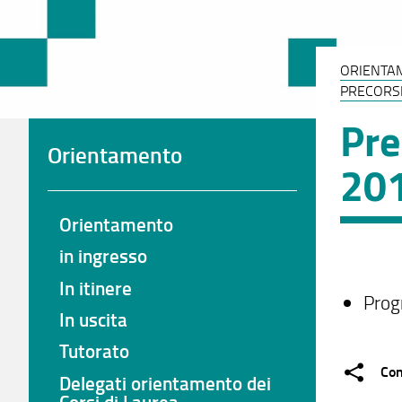
ORIENTA
PRECORS
Pre
Orientamento
20
Orientamento
in ingresso
In itinere
Prog
In uscita
Tutorato
Con
Delegati orientamento dei
Corsi di Laurea