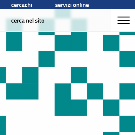
cercachi
servizi online
cerca nel sito