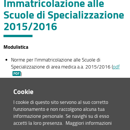
Immatricolazione alle
Immatricolazioni SSM2026 - a.a. 2025/26
Scuole di Specializzazione
Immatricolazioni anni precedenti
2015/2016
Indicazioni utili per gli specializzandi
Questionario Medici specializzandi
Modulistica
Trasferimento in entrata
Norme per l'immatricolazione alle Scuole di
Trasferimento in uscita
Specializzazione di area medica a.a. 2015/2016 (
pdf
)
Periodi fuori rete formativa
Domanda per l'immatricolazione (
pdf
)
Tesi di specializzazione
Dichiarazione ai fini previdenziali per le detrazioni
Cookie
INPS (
pdf
)
Congedi per maternità e malattia
I cookie di questo sito servono al suo corretto
Modulo di accredito bancario (
pdf
)
funzionamento e non raccolgono alcuna tua
Contratto per medici specializzandi (
pdf
)
Rinuncia agli studi
informazione personale. Se navighi su di esso
Contratto per medici specializzandi in Pediatria e
Normativa
accetti la loro presenza.
Maggiori informazioni
Neuropsichiatria Infantile (
pdf
)