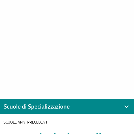
Scuole di Specializzazione
SCUOLE ANNI PRECEDENTI
Scuole di Specializzazione Area Sanitaria