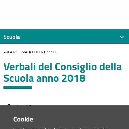
Scuola
AREA RISERVATA DOCENTI SSSU
Presentazione
Verbali del Consiglio della
Contatti
Scuola anno 2018
Assicurazione della Qualità
Organizzazione
Regolamenti e linee guida
Condividi
Prove di ingresso
Cookie
ultimo aggiornamento
Per iscriversi