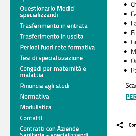
C
Questionario Medici
F
specializzandi
F
Trasferimento in entrata
F
Trasferimento in uscita
G
Periodi fuori rete formativa
M
Tesi di specializzazione
O
Congedi per maternità e
P
malattia
Scaden
Rinuncia agli studi
Normativa
PER
Modulistica
Contatti
Con
Contratti con Aziende
Sanitarie - specializzandi