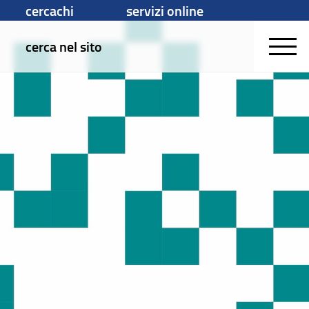
cercachi
servizi online
cerca nel sito