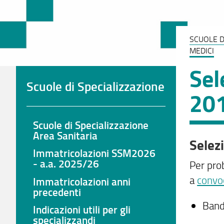
SCUOLE D
MEDICI
Sel
Scuole di Specializzazione
201
Scuole di Specializzazione
Area Sanitaria
Selez
Immatricolazioni SSM2026
- a.a. 2025/26
Per prob
a
convoc
Immatricolazioni anni
precedenti
Band
Indicazioni utili per gli
specializzandi