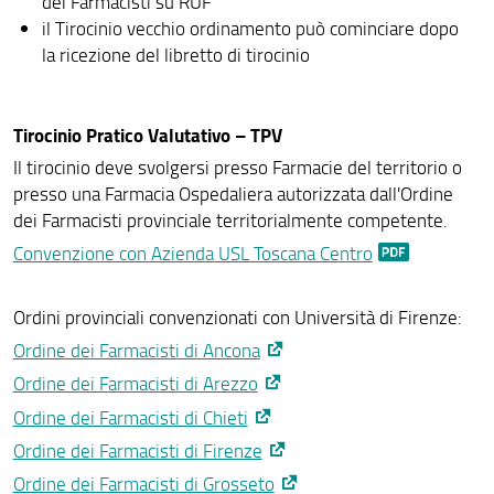
dei Farmacisti su RUF
Tirocini di adattamento
il Tirocinio vecchio ordinamento può cominciare dopo
TIROCINI MASTER AREA BIOMEDICA
la ricezione del libretto di tirocinio
Tirocini Medicina e chirurgia
Tirocinio Pratico Valutativo – TPV
Gravidanza, puerperio, allattamento
Il tirocinio deve svolgersi presso Farmacie del territorio o
presso una Farmacia Ospedaliera autorizzata dall'Ordine
dei Farmacisti provinciale territorialmente competente.
Convenzione con Azienda USL Toscana Centro
Ordini provinciali convenzionati con Università di Firenze:
Ordine dei Farmacisti di Ancona
Ordine dei Farmacisti di Arezzo
Ordine dei Farmacisti di Chieti
Ordine dei Farmacisti di Firenze
Ordine dei Farmacisti di Grosseto