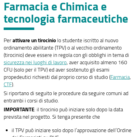
Farmacia e Chimica e
Attivazione di un tirocinio
tecnologia farmaceutiche
Informazioni aggiuntive
Modulistica tirocini
attivare un tirocinio
Per
lo studente iscritto al nuovo
Infortuni
ordinamento abilitante (TPV) o al vecchio ordinamento
(tirocinio) deve essere in regola con gli obblighi in tema di
Sorveglianza sanitaria
sicurezza nei luoghi di lavoro
, aver acquisito almeno 160
Corso Sicurezza
CFU (solo per il TPV) ed aver sostenuto gli esami
propedeutici richiesti dal proprio corso di studio (
Farmacia
,
Attestati del corso
CTF
).
Si riportano di seguito le procedure da seguire comuni ad
Contatti Servizio Sicurezza
entrambi i corsi di studio.
Attività propedeutica alla tesi
IMPORTANTE
: il tirocinio può iniziare solo dopo la data
prevista nel progetto. Si tenga presente che
Tirocini Medicina e Chirurgia - Professioni sanitarie -
AOUC distributori automatici divise
il TPV può iniziare solo dopo l’approvazione dell’Ordine