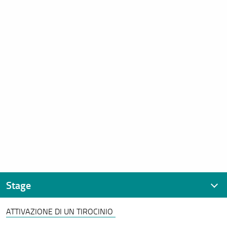
Stage
ATTIVAZIONE DI UN TIROCINIO
Stage e tirocini contatti