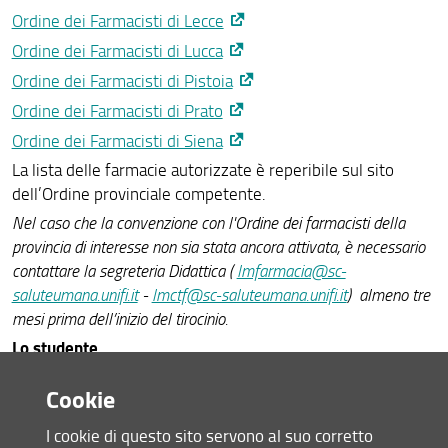
Ordine dei Farmacisti di Lecce
Ordine dei Farmacisti di Lucca
Ordine dei Farmacisti di Pistoia
Ordine dei Farmacisti di Prato
Ordine dei Farmacisti di Siena
La lista delle farmacie autorizzate è reperibile sul sito
dell’Ordine provinciale competente.
Nel caso che la convenzione con l'Ordine dei farmacisti della
provincia di interesse non sia stata ancora attivata, è necessario
contattare la segreteria Didattica (
lmfarmacia@sc-
saluteumana.unifi.it
-
lmctf@sc-saluteumana.unifi.it
) almeno tre
mesi prima dell’inizio del tirocinio.
Lo studente
contatta la Presidente del Corso di studi per avere
Cookie
indicazioni in merito al tutor accademico (
Farmacia
;
I cookie di questo sito servono al suo corretto
CTF
).