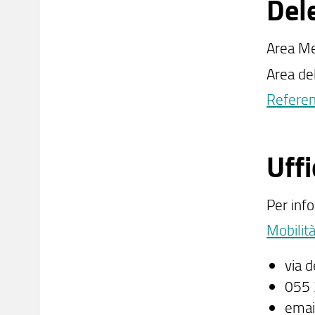
Dele
Area M
Area de
Referent
Uffi
Per info
Mobilit
via 
055 
emai