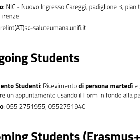
zo
: NIC - Nuovo Ingresso Careggi, padiglione 3, pian
Firenze
: relint(AT)sc-saluteumana.unifi.it
going Students
mento Studenti
: Ricevimento
di persona
martedì
e
re un appuntamento usando il Form in fondo alla pa
no
: 055 2751955, 0552751940
oming Students (Erasmus+