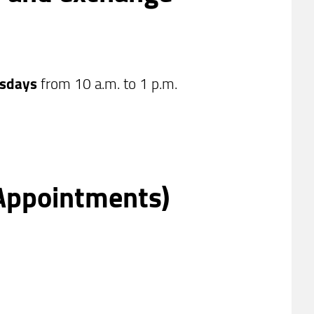
sdays
from 10 a.m. to 1 p.m.
Appointments)