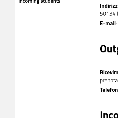
Incoming students
Indiriz
50134 
E-mail
Out
Ricevi
prenota
Telefo
Inc