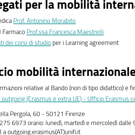
gati per la mobilità inter
edica
Prof. Antonino Morabito
l Farmaco
Prof.ssa Francesca Maestrelli
i dei corsi di studio
per i Learning agreement
cio mobilità internazional
rmazioni relative al Bando (non di tipo didattico) e f
à outgoing (Erasmus e extra UE) - Ufficio Erasmus c
della Pergola, 60 - 50121 Firenze
275 6973 orario: lunedì, martedì e mercoledì dalle 9
l a outgoing.erasmus(AT)unifi.it