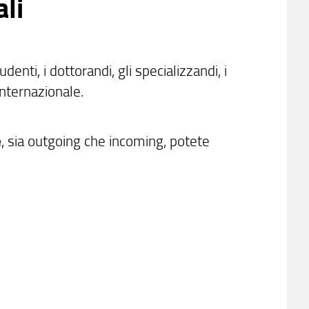
ali
denti, i dottorandi, gli specializzandi, i
 internazionale.
e
, sia outgoing che incoming, potete