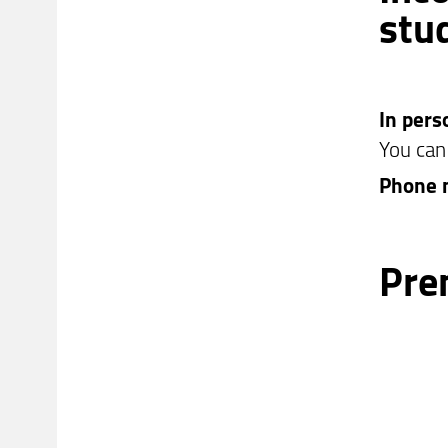
stu
In per
You can
Phone 
Pre