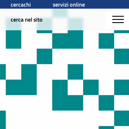
cercachi
servizi online
cerca nel sito