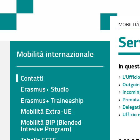
MOBILITÀ
Ser
Mobilità internazionale
In quest
L'Uffici
Contatti
Outgoin
Erasmus+ Studio
Incomin
Erasmus+ Traineeship
Prenota
Delegati
Mobilità Extra-UE
Ufficio 
Mobilità BIP (Blended
Intesive Program)
Tabelle ECTS