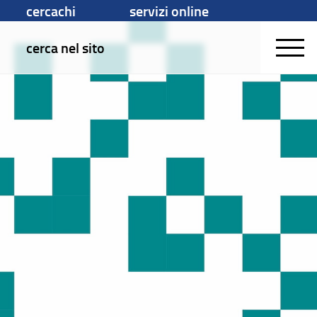
cercachi
servizi online
cerca nel sito