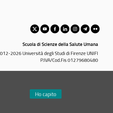
Scuola di Scienze della Salute Umana
012-2026 Università degli Studi di Firenze UNIFI
P.IVA/Cod.Fis 01279680480
Largo Brambilla, 3 - 50134 Firenze (FI)
Tel: +39 055 2751936
Email:
scuola(AT)sc-saluteumana.unifi.it
Ho capito
Redazione Web
i