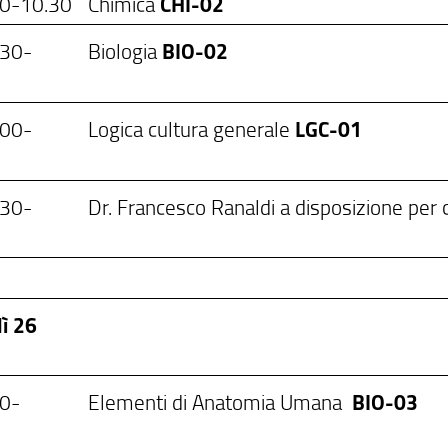
00-10.30
Chimica
CHI-02
.30-
Biologia
BIO-02
.00-
Logica cultura generale
LGC-01
0
.30-
Dr. Francesco Ranaldi a disposizione per c
ì 26
00-
Elementi di Anatomia Umana
BIO-03
.30