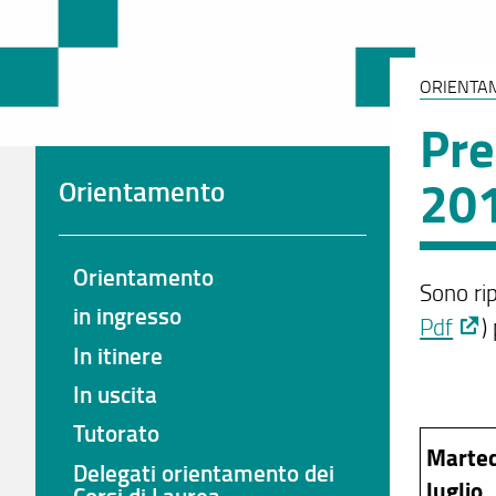
ORIENTA
Pre
20
Orientamento
Orientamento
Sono rip
in ingresso
Pdf
)
In itinere
In uscita
Tutorato
Marted
Delegati orientamento dei
luglio
Corsi di Laurea