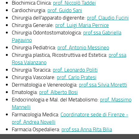
Biochimica Clinica:
prof. Niccolò Taddei
Rinuncia agli studi
Cardiochirurgia:
prof. Guido Sani
Chirurgia dell'apparato digerente:
prof. Claudio Fucini
Normativa
Chirurgia Generale:
prof. Luigi Maria Pernice
Modulistica
Chirurgia Odontostomatologica:
prof.ssa Gabriella
Pagavino
Contatti
Chirurgia Pediatrica:
prof. Antonio Messineo
Chirurgia plastica, Ricostruttiva ed Estetica:
prof.ssa
Contratti con Aziende Sanitarie - specializzandi
Rosa Valanzano
Missioni - Procedure e tempistiche
Chirurgia Toracica:
prof. Leonardo Politi
Chirurgia Vascolare:
prof. Carlo Pratesi
Dermatologia e Venereologia:
prof.ssa Silvia Moretti
Ematologia:
prof. Alberto Bosi
Endocrinologia e Mal. del Metabolismo:
prof. Massimo
Mannelli
Farmacologia Medica:
Coordinatore sede di Firenze -
prof. Andrea Novelli
Farmacia Ospedaliera:
prof.ssa Anna Rita Bilia
Fisica Medica:
prof.ssa Marta Bucciolini