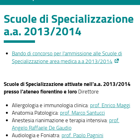
Scuole di Specializzazione
Scuole di Specializzazione Area Sanitaria
a.a. 2013/2014
Immatricolazioni SSM2026 - a.a. 2025/26
Immatricolazioni anni precedenti
Bando di concorso per l'ammissione alle Scuole di
Indicazioni utili per gli specializzandi
Specializzazione area medica a.a 2013/2014
Questionario Medici specializzandi
Trasferimento in entrata
Scuole di Specializzazione attivate nell'a.a. 2013/2014
presso l'ateneo fiorentino e loro
Direttore
Trasferimento in uscita
Allergologia e immunologia clinica:
prof. Enrico Maggi
Periodi fuori rete formativa
Anatomia Patologica:
prof. Marco Santucci
Tesi di specializzazione
Anestesia rianimazione e terapia intensiva:
prof.
Angelo Raffaele De Gaudio
Congedi per maternità e malattia
Audiologia e Foniatra:
prof. Paolo Pagnini