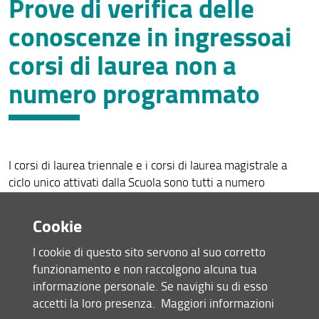
Prove di verifica delle
Contatti
conoscenze in ingressoai
Assicurazione della Qualità
corsi di laurea non a
Organizzazione
numero programmato
Regolamenti e linee guida
Prove di ingresso
Per iscriversi
I corsi di laurea triennale e i corsi di laurea magistrale a
ciclo unico attivati dalla Scuola sono tutti a numero
Per laurearsi
programmato nazionale o locale. Per iscriversi è pertanto
Post laurea
necessario superare il test di ingresso.
Cookie
Sono invece ad accesso libero alcune lauree magistrali.
Modulistica e segreterie
I cookie di questo sito servono al suo corretto
Consulta le pagine dedicate:
funzionamento e non raccolgono alcuna tua
Area Docenti SSSU
informazione personale. Se navighi su di esso
Per iscriversi al Corso di studio
Segnalazioni e reclami
accetti la loro presenza.
Maggiori informazioni