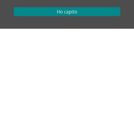
Ho capito
Condividi
ultimo aggiornamento
04.07.2026
Mappa del sito
RSS feed
Privacy
Note Legali
Accessibilità e usabilità
Monitoraggio
Area personale