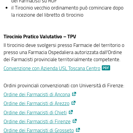
dei Farmacisti su RUF
Tirocini di adattamento
il Tirocinio vecchio ordinamento può cominciare dopo
TIROCINI MASTER AREA BIOMEDICA
la ricezione del libretto di tirocinio
Tirocini Medicina e chirurgia
Tirocinio Pratico Valutativo – TPV
Gravidanza, puerperio, allattamento
Il tirocinio deve svolgersi presso Farmacie del territorio o
presso una Farmacia Ospedaliera autorizzata dall'Ordine
dei Farmacisti provinciale territorialmente competente.
Convenzione con Azienda USL Toscana Centro
Ordini provinciali convenzionati con Università di Firenze:
Ordine dei Farmacisti di Ancona
Ordine dei Farmacisti di Arezzo
Ordine dei Farmacisti di Chieti
Ordine dei Farmacisti di Firenze
Ordine dei Farmacisti di Grosseto