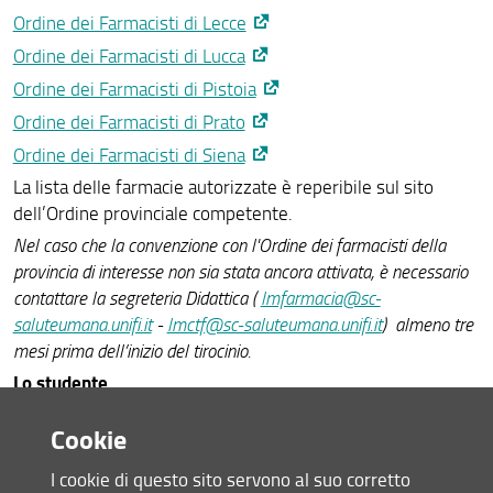
Ordine dei Farmacisti di Lecce
Ordine dei Farmacisti di Lucca
Ordine dei Farmacisti di Pistoia
Ordine dei Farmacisti di Prato
Ordine dei Farmacisti di Siena
La lista delle farmacie autorizzate è reperibile sul sito
dell’Ordine provinciale competente.
Nel caso che la convenzione con l'Ordine dei farmacisti della
provincia di interesse non sia stata ancora attivata, è necessario
contattare la segreteria Didattica (
lmfarmacia@sc-
saluteumana.unifi.it
-
lmctf@sc-saluteumana.unifi.it
) almeno tre
mesi prima dell’inizio del tirocinio.
Lo studente
contatta la Presidente del Corso di studi per avere
Cookie
indicazioni in merito al tutor accademico (
Farmacia
;
I cookie di questo sito servono al suo corretto
CTF
).