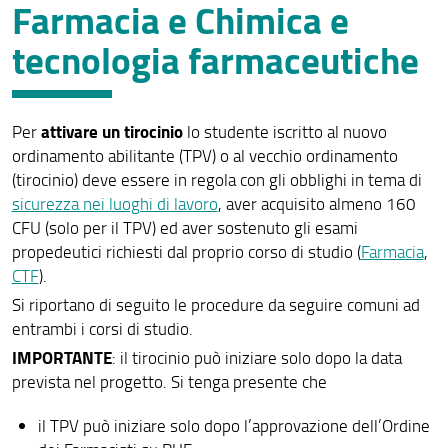
Farmacia e Chimica e
Attivazione di un tirocinio
tecnologia farmaceutiche
Informazioni aggiuntive
Modulistica tirocini
attivare un tirocinio
Per
lo studente iscritto al nuovo
Infortuni
ordinamento abilitante (TPV) o al vecchio ordinamento
(tirocinio) deve essere in regola con gli obblighi in tema di
Sorveglianza sanitaria
sicurezza nei luoghi di lavoro
, aver acquisito almeno 160
Corso Sicurezza
CFU (solo per il TPV) ed aver sostenuto gli esami
propedeutici richiesti dal proprio corso di studio (
Farmacia
,
Attestati del corso
CTF
).
Si riportano di seguito le procedure da seguire comuni ad
Contatti Servizio Sicurezza
entrambi i corsi di studio.
Attività propedeutica alla tesi
IMPORTANTE
: il tirocinio può iniziare solo dopo la data
prevista nel progetto. Si tenga presente che
Tirocini Medicina e Chirurgia - Professioni sanitarie -
AOUC distributori automatici divise
il TPV può iniziare solo dopo l’approvazione dell’Ordine