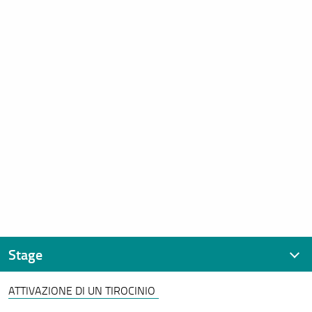
Stage
ATTIVAZIONE DI UN TIROCINIO
Stage e tirocini contatti