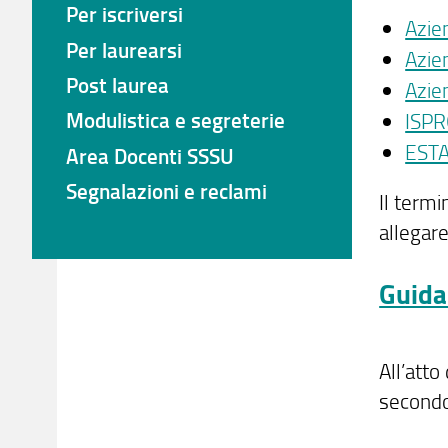
Per iscriversi
Azie
Per laurearsi
Azie
Post laurea
Azie
Modulistica e segreterie
ISP
EST
Area Docenti SSSU
Segnalazioni e reclami
Il term
allegare
Guida
All’atto
secondo