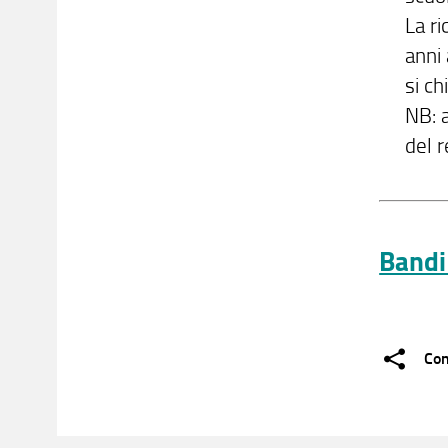
La ri
anni 
si ch
NB: a
del r
Bandi
Con