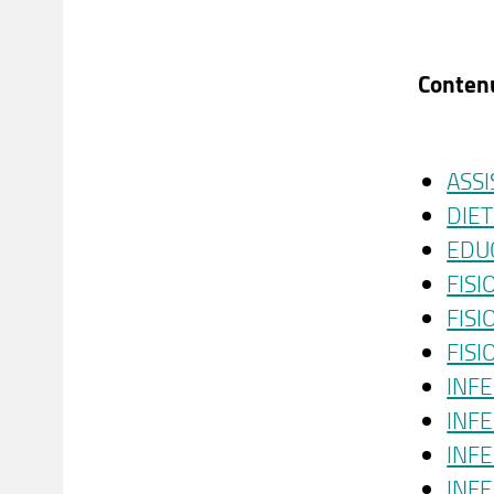
Contenu
ASSI
DIET
EDU
FISI
FISI
FISI
INF
INFE
INFE
INFE