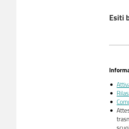
Esiti 
Informa
Atti
Rilas
Comp
Attes
trasm
scuol