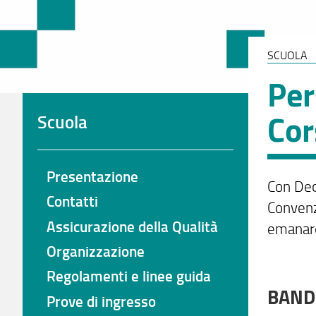
SCUOLA
Per
Cor
Scuola
Presentazione
Con Dec
Contatti
Convenz
Assicurazione della Qualità
emanare
Organizzazione
Regolamenti e linee guida
BANDI
Prove di ingresso