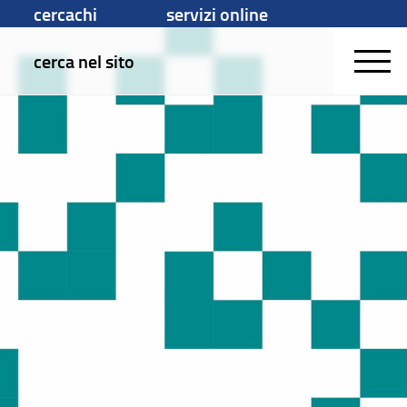
cercachi
servizi online
cerca nel sito