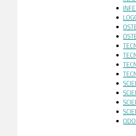
INFE
LOG
OST
OSTE
TECN
TEC
TECN
TECN
SCIE
SCIE
SCIE
SCIE
ODO