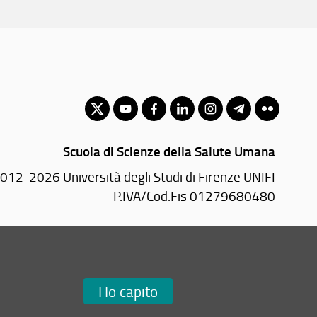
Scuola di Scienze della Salute Umana
012-2026 Università degli Studi di Firenze UNIFI
P.IVA/Cod.Fis 01279680480
Largo Brambilla, 3 - 50134 Firenze (FI)
Tel: +39 055 2751936
Email:
scuola(AT)sc-saluteumana.unifi.it
Ho capito
Redazione Web