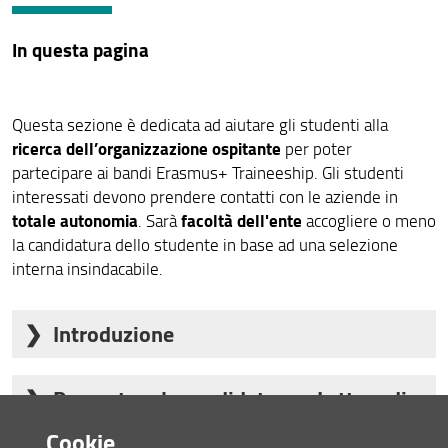
Mobilità Extra-UE
In questa pagina
Mobilità BIP (Blended Intesive Program)
Tabelle ECTS
Questa sezione è dedicata ad aiutare gli studenti alla
Referenti Erasmus+
ricerca dell’organizzazione ospitante
per poter
partecipare ai bandi Erasmus+ Traineeship. Gli studenti
Incoming students
interessati devono prendere contatti con le aziende in
totale autonomia
facoltà dell'ente
. Sarà
accogliere o meno
Altre opportunità
la candidatura dello studente in base ad una selezione
Teaching Staff Mobility (STA)
interna insindacabile.
Modulistica e Guide
Introduzione
Bandi Anni Passati
Presentare la candidatura e Lettera di
Per l'individuazione dell'azienda presso cui svolgere il
farsi
tirocinio, la strada più semplice è quella di
Intenti
Cookie
indirizzare da un docente
del proprio corso di studi.