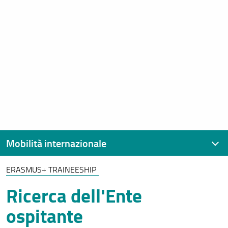
Mobilità internazionale
ERASMUS+ TRAINEESHIP
Contatti
Ricerca dell'Ente
Erasmus+ Studio
ospitante
Erasmus+ Traineeship