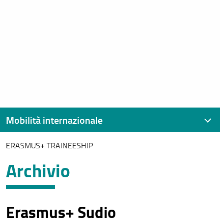
Mobilità internazionale
ERASMUS+ TRAINEESHIP
Contatti
Archivio
Erasmus+ Studio
Erasmus+ Traineeship
Erasmus+ Sudio
Mobilità Extra-UE