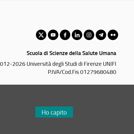
Scuola di Scienze della Salute Umana
012-2026 Università degli Studi di Firenze UNIFI
P.IVA/Cod.Fis 01279680480
Largo Brambilla, 3 - 50134 Firenze (FI)
Tel: +39 055 2751936
Email:
scuola(AT)sc-saluteumana.unifi.it
Ho capito
Redazione Web
i