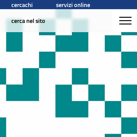
cercachi
servizi online
cerca nel sito