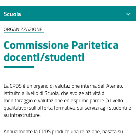
Scuola
ORGANIZZAZIONE
Presentazione
Commissione Paritetica
Contatti
docenti/studenti
Assicurazione della Qualità
Organizzazione
Regolamenti e linee guida
La CPDS è un organo di valutazione interna dell'Ateneo,
istituito a livello di Scuola, che svolge attività di
Prove di ingresso
monitoraggio e valutazione ed esprime parere (a livello
Per iscriversi
qualitativo) sull'offerta formativa, sui servizi agli studenti e
su infrastrutture.
Per laurearsi
Annualmente la CPDS produce una relazione, basata su
Post laurea